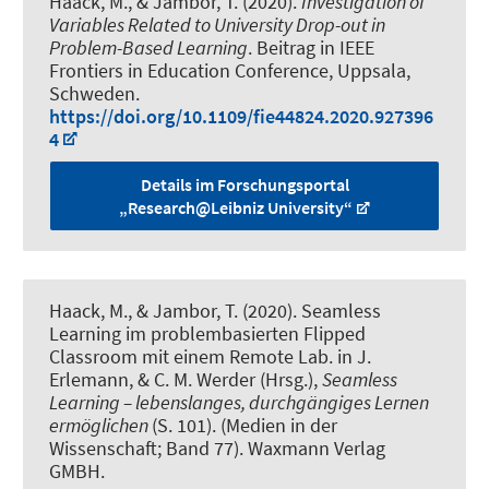
Haack, M.
, & Jambor, T.
(2020).
Investigation of
Variables Related to University Drop-out in
Problem-Based Learning
. Beitrag in IEEE
Frontiers in Education Conference, Uppsala,
Schweden.
https://doi.org/10.1109/fie44824.2020.927396
4
Details im Forschungsportal
„Research@Leibniz University“
Haack, M.
, & Jambor, T.
(2020).
Seamless
Learning im problembasierten Flipped
Classroom mit einem Remote Lab
. in J.
Erlemann, & C. M. Werder (Hrsg.),
Seamless
Learning – lebenslanges, durchgängiges Lernen
ermöglichen
(S. 101). (Medien in der
Wissenschaft; Band 77). Waxmann Verlag
GMBH.