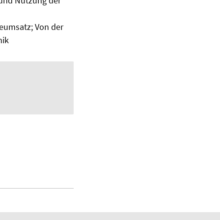
 und Nutzung der
ieumsatz; Von der
nik