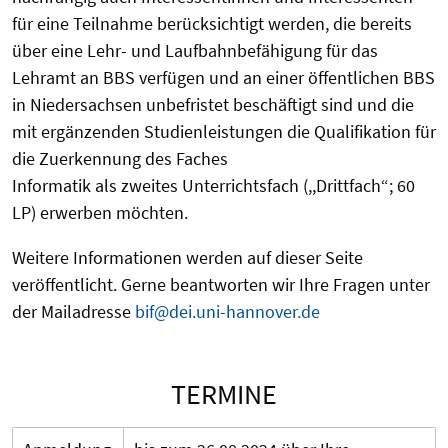
für
eine
Teilnahme
berücksichtigt
werden,
die
bereits
üb
er
eine Lehr
-
und
Laufbahnbefähigung
für
das
Lehramt an
BBS
verfügen
und
an einer
öffen
tlichen
BB
S
i
n Niedersachsen unbefristet
beschäftigt
sind und die
mit
ergänzenden
Studienleistungen
d
ie
Qua
lifikation
für
die
Zuerkennung
des
Faches
Informatik
als zweites
Un
terrichtsfach (,,Drittfach
“
; 60
LP) erwerben
möchten
.
Weitere Informationen werden auf dieser Seite
veröffentlicht. Gerne beantworten wir Ihre Fragen unter
der Mailadresse
bif@dei.uni-hannover.de
TERMINE