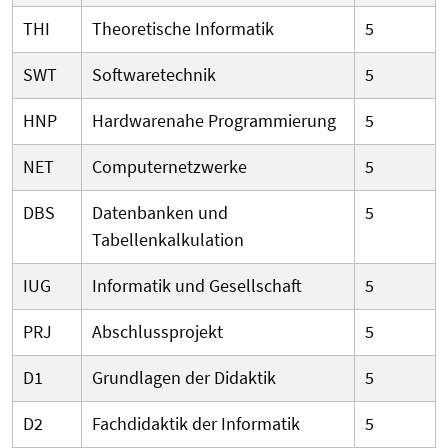
THI
Theoretische Informatik
5
SWT
Softwaretechnik
5
HNP
Hardwarenahe Programmierung
5
NET
Computernetzwerke
5
DBS
Datenbanken und
5
Tabellenkalkulation
IUG
Informatik und Gesellschaft
5
PRJ
Abschlussprojekt
5
D1
Grundlagen der Didaktik
5
D2
Fachdidaktik der Informatik
5