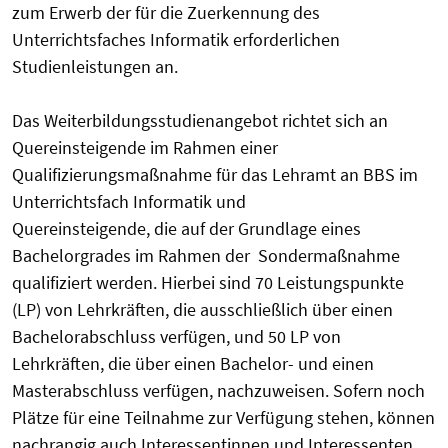
zum Erwerb der
für
die Zuerke
nnung des
Unterrichtsfach
es
Informat
ik
er
forderlichen
Studienleistungen an.
Das Weiterbildungsstudie
nangebot richtet sich an
Quereinsteigende im Rahmen einer
Qualifizierungsmaßnahme für das Lehramt an
B
BS
im
Unterrichtsfach
Informatik
und
Quereinsteigende
,
die
auf
der
Grundl
age
eines
Bachel
orgra
des
im
Rahmen
der
Sondermaßnahme
qualifiziert werden. Hierbei
sind 70
Leistungspunkte
(LP)
von
Lehrkräfte
n, die ausschlie
ß
lich
ü
ber
einen
Bachelorabschluss ver
f
ü
gen
,
und 50 LP von
Lehrkrä
fte
n
,
die
ü
ber einen Bachel
or
-
und
einen
Masterabschluss verf
ü
g
en
, nachzuweisen. Sofer
n noch
Pl
ä
t
ze
für
eine Teilnahme zur
Verfügung
stehen,
können
nach
rangig auch
Interessentinnen
und
In
te
ress
enten